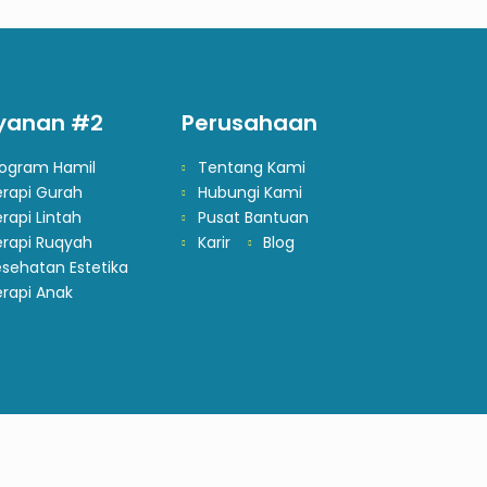
yanan #2
Perusahaan
rogram Hamil
Tentang Kami
erapi Gurah
Hubungi Kami
rapi Lintah
Pusat Bantuan
erapi Ruqyah
Karir
Blog
sehatan Estetika
rapi Anak