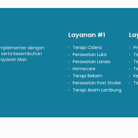
Layanan #1
La
Terapi Cidera
P
komplementer dengan
 serta kesembuhan
Perawatan Luka
T
Yayasan Mari
Perawatan Lansia
Te
Homecare
T
Terapi Bekam
Ke
Perawatan Post Stroke
Te
Terapi Asam Lambung