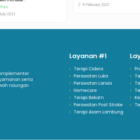
9 February 2021
More
July 2021
Layanan #1
La
Terapi Cidera
Pr
komplementer
Perawatan Luka
Te
yamanan serta
Perawatan Lansia
Te
bawah naungan
Homecare
Te
Terapi Bekam
Ke
Perawatan Post Stroke
Te
Terapi Asam Lambung