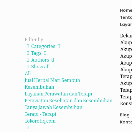
Hom
Tent
Laya
Beka
Filter by
Akup
Categories
Akup
Tags
Akup
Authors
Akup
Show all
Akup
All
Tera
Jual Herbal Mari Sembuh
Akup
Kesembuhan
Terap
Layanan Perawatan dan Terapi
Terap
Perawatan Kesehatan dan Kesembuhan
Kons
Tanya Jawab Kesembuhan
Terapi - Terapi
Blog
Tokorofiq.com
Kont