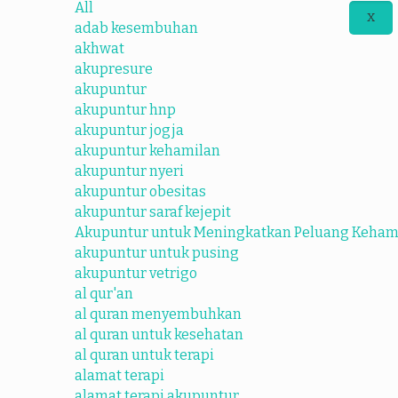
All
X
adab kesembuhan
akhwat
akupresure
akupuntur
akupuntur hnp
akupuntur jogja
akupuntur kehamilan
akupuntur nyeri
akupuntur obesitas
akupuntur saraf kejepit
Akupuntur untuk Meningkatkan Peluang Keham
akupuntur untuk pusing
akupuntur vetrigo
al qur'an
al quran menyembuhkan
al quran untuk kesehatan
al quran untuk terapi
alamat terapi
alamat terapi akupuntur