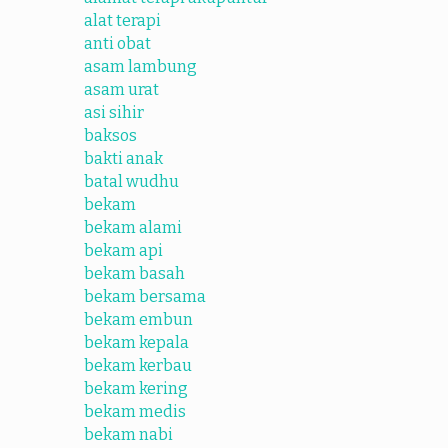
alat terapi
anti obat
asam lambung
asam urat
asi sihir
baksos
bakti anak
batal wudhu
bekam
bekam alami
bekam api
bekam basah
bekam bersama
bekam embun
bekam kepala
bekam kerbau
bekam kering
bekam medis
bekam nabi