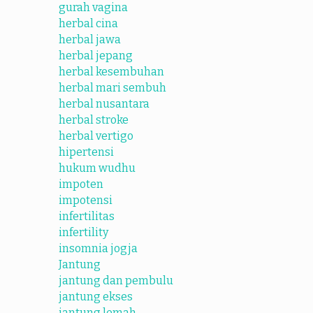
gurah vagina
herbal cina
herbal jawa
herbal jepang
herbal kesembuhan
herbal mari sembuh
herbal nusantara
herbal stroke
herbal vertigo
hipertensi
hukum wudhu
impoten
impotensi
infertilitas
infertility
insomnia jogja
Jantung
jantung dan pembulu
jantung ekses
jantung lemah