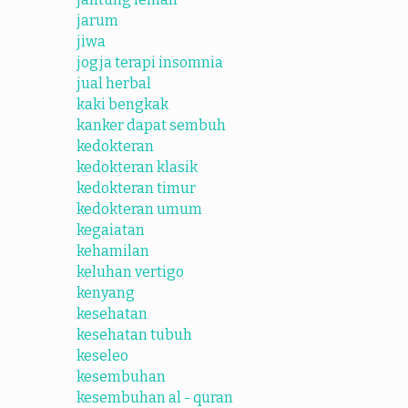
jarum
jiwa
jogja terapi insomnia
jual herbal
kaki bengkak
kanker dapat sembuh
kedokteran
kedokteran klasik
kedokteran timur
kedokteran umum
kegaiatan
kehamilan
keluhan vertigo
kenyang
kesehatan
kesehatan tubuh
keseleo
kesembuhan
kesembuhan al - quran