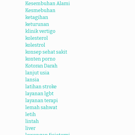
Kesembuhan Alami
Kesmebuhan
ketagihan
keturunan
klinik vertigo
kolesterol
kolestrol
konsep sehat sakit
konten porno
Kotoran Darah
lanjut usia
lansia
latihan stroke
layanan lgbt
layanan terapi
lemah sahwat
letih
lintah
liver