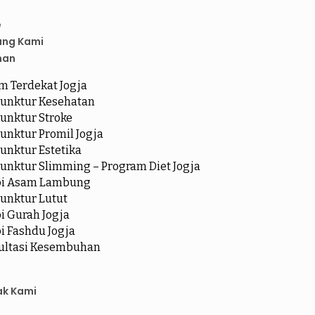
e
ang Kami
nan
m Terdekat Jogja
unktur Kesehatan
unktur Stroke
unktur Promil Jogja
unktur Estetika
unktur Slimming – Program Diet Jogja
pi Asam Lambung
unktur Lutut
i Gurah Jogja
i Fashdu Jogja
ultasi Kesembuhan
ak Kami