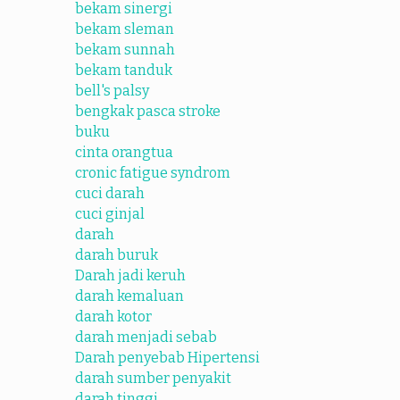
bekam sinergi
bekam sleman
bekam sunnah
bekam tanduk
bell's palsy
bengkak pasca stroke
buku
cinta orangtua
cronic fatigue syndrom
cuci darah
cuci ginjal
darah
darah buruk
Darah jadi keruh
darah kemaluan
darah kotor
darah menjadi sebab
Darah penyebab Hipertensi
darah sumber penyakit
darah tinggi