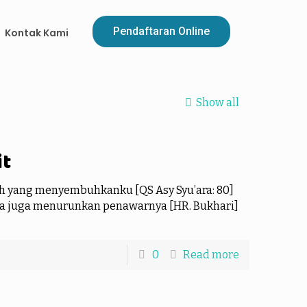
Pendaftaran Online
Kontak Kami
Show all
it
ah yang menyembuhkanku [QS Asy Syu’ara: 80]
ia juga menurunkan penawarnya [HR. Bukhari]
0
Read more