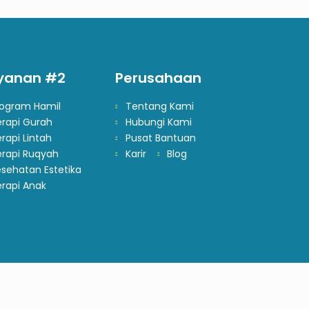
yanan #2
Perusahaan
rogram Hamil
Tentang Kami
erapi Gurah
Hubungi Kami
rapi Lintah
Pusat Bantuan
erapi Ruqyah
Karir
Blog
sehatan Estetika
rapi Anak