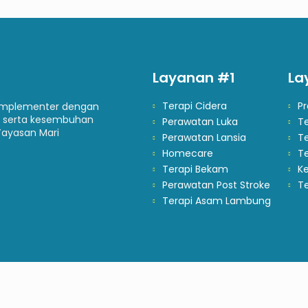
Layanan #1
La
Terapi Cidera
P
komplementer dengan
 serta kesembuhan
Perawatan Luka
T
Yayasan Mari
Perawatan Lansia
Te
Homecare
T
Terapi Bekam
Ke
Perawatan Post Stroke
Te
Terapi Asam Lambung