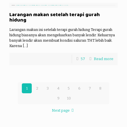
Larangan makan setelah terapi gurah
hidung
Larangan makan ini setelah terapi gurah hidung Terapi gurah
hidung biasanya akan mengeluarkan banyak lendir. Keluarnya
banyak lendir akan membuat kondisi saluran THT lebih baik.
Karena
[…]
57
Read more
1
2
3
4
5
6
7
8
9
10
Next page