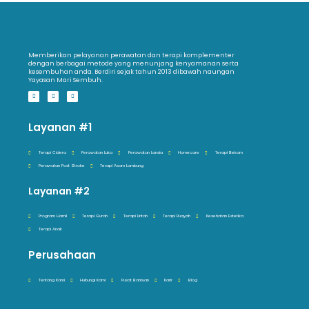
Memberikan pelayanan perawatan dan terapi komplementer
dengan berbagai metode yang menunjang kenyamanan serta
kesembuhan anda. Berdiri sejak tahun 2013 dibawah naungan
Yayasan Mari Sembuh.
Layanan #1
Terapi Cidera
Perawatan Luka
Perawatan Lansia
Homecare
Terapi Bekam
Perawatan Post Stroke
Terapi Asam Lambung
Layanan #2
Program Hamil
Terapi Gurah
Terapi Lintah
Terapi Ruqyah
Kesehatan Estetika
Terapi Anak
Perusahaan
Tentang Kami
Hubungi Kami
Pusat Bantuan
Karir
Blog