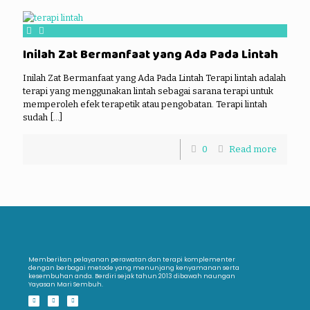
Inilah Zat Bermanfaat yang Ada Pada Lintah
Inilah Zat Bermanfaat yang Ada Pada Lintah Terapi lintah adalah
terapi yang menggunakan lintah sebagai sarana terapi untuk
memperoleh efek terapetik atau pengobatan. Terapi lintah
sudah
[…]
0
Read more
Memberikan pelayanan perawatan dan terapi komplementer
dengan berbagai metode yang menunjang kenyamanan serta
kesembuhan anda. Berdiri sejak tahun 2013 dibawah naungan
Yayasan Mari Sembuh.