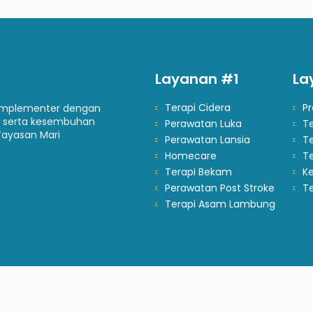
Layanan #1
La
Terapi Cidera
P
komplementer dengan
 serta kesembuhan
Perawatan Luka
T
Yayasan Mari
Perawatan Lansia
Te
Homecare
T
Terapi Bekam
Ke
Perawatan Post Stroke
Te
Terapi Asam Lambung