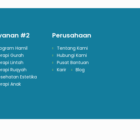
yanan #2
Perusahaan
rogram Hamil
Tentang Kami
erapi Gurah
Hubungi Kami
rapi Lintah
Pusat Bantuan
erapi Ruqyah
Karir
Blog
sehatan Estetika
rapi Anak