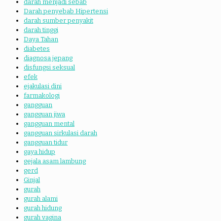
darah menjadi sebab
Darah penyebab Hipertensi
darah sumber penyakit
darah tinggi
Daya Tahan
diabetes
diagnosa jepang
disfungsi seksual
efek
ejakulasi dini
farmakologi
gangguan
gangguan jiwa
gangguan mental
gangguan sirkulasi darah
gangguan tidur
gaya hidup
gejala asam lambung
gerd
Ginjal
gurah
gurah alami
gurah hidung
gurah vagina