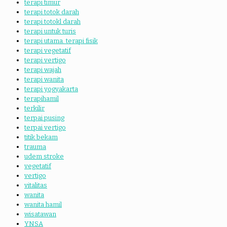
terapi timur
terapi totok darah
terapi totokl darah
terapi untuk turis
terapi utama. terapi fisik
terapi vegetatif
terapi vertigo
terapi wajah
terapi wanita
terapi yogyakarta
terapihamil
terkilir
terpai pusing
terpai vertigo
titik bekam
trauma
udem stroke
vegetatif
vertigo
vitalitas
wanita
wanita hamil
wisatawan
YNSA