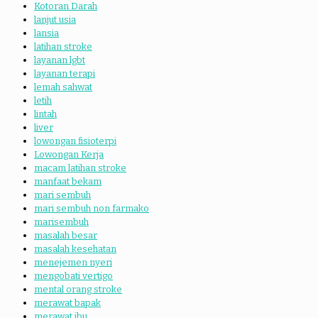
Kotoran Darah
lanjut usia
lansia
latihan stroke
layanan lgbt
layanan terapi
lemah sahwat
letih
lintah
liver
lowongan fisioterpi
Lowongan Kerja
macam latihan stroke
manfaat bekam
mari sembuh
mari sembuh non farmako
marisembuh
masalah besar
masalah kesehatan
menejemen nyeri
mengobati vertigo
mental orang stroke
merawat bapak
merawat ibu