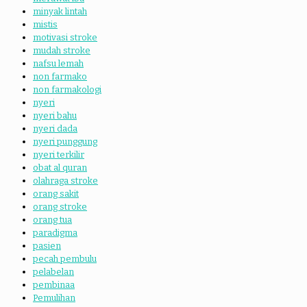
minyak lintah
mistis
motivasi stroke
mudah stroke
nafsu lemah
non farmako
non farmakologi
nyeri
nyeri bahu
nyeri dada
nyeri punggung
nyeri terkilir
obat al quran
olahraga stroke
orang sakit
orang stroke
orang tua
paradigma
pasien
pecah pembulu
pelabelan
pembinaa
Pemulihan