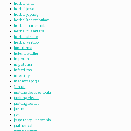
herbal cina
herbal jawa
herbal jepang
herbal kesembuhan
herbal mari sembuh
herbal nusantara
herbal stroke
herbal vertigo
hipertensi
hukum wudhu
impoten
impotensi
infertilitas
infertility
insomnia jogja
Jantung
jantung dan pembulu
jantung ekses
jantung lemah
jarum
jiwa
jogja terapi insomnia
jual herbal