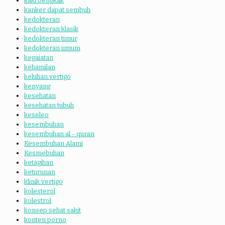
kaki bengkak
kanker dapat sembuh
kedokteran
kedokteran klasik
kedokteran timur
kedokteran umum
kegaiatan
kehamilan
keluhan vertigo
kenyang
kesehatan
kesehatan tubuh
keseleo
kesembuhan
kesembuhan al - quran
Kesembuhan Alami
Kesmebuhan
ketagihan
keturunan
klinik vertigo
kolesterol
kolestrol
konsep sehat sakit
konten porno