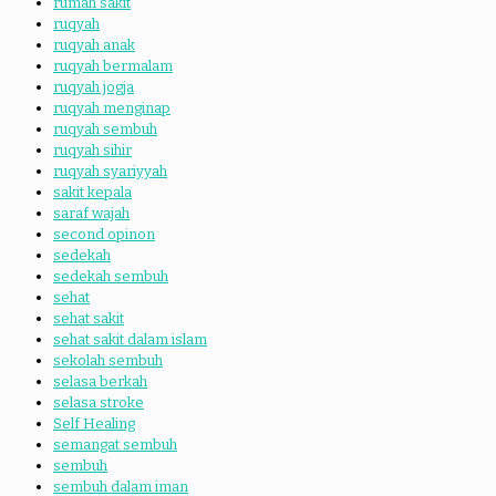
rumah sakit
ruqyah
ruqyah anak
ruqyah bermalam
ruqyah jogja
ruqyah menginap
ruqyah sembuh
ruqyah sihir
ruqyah syariyyah
sakit kepala
saraf wajah
second opinon
sedekah
sedekah sembuh
sehat
sehat sakit
sehat sakit dalam islam
sekolah sembuh
selasa berkah
selasa stroke
Self Healing
semangat sembuh
sembuh
sembuh dalam iman