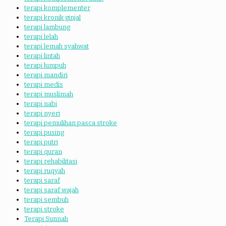
terapi komplementer
terapi kronik ginjal
terapi lambung
terapi lelah
terapi lemah syahwat
terapi lintah
terapi lumpuh
terapi mandiri
terapi medis
terapi muslimah
terapi nabi
terapi nyeri
terapi pemulihan pasca stroke
terapi pusing
terapi putri
terapi quran
terapi rehabilitasi
terapi ruqyah
terapi saraf
terapi saraf wajah
terapi sembuh
terapi stroke
Terapi Sunnah