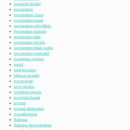
perawat stroke
perawatan
perawatan coma
perawatan hamil
perawatan infertilitas
Perawatan jantung
perawatan luka
perawatan stroke
perawatan tidak sadar
perawatan vegetatif
perawtan vertigo
peurt
pijat keseleo
pikiran negatif
pornografi
post stroke
problem utama
program hamil
promil
promil akupuntur
promil terpai
Rahasia
Rahasia Kesembuhan