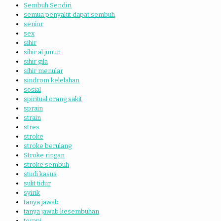
Sembuh Sendiri
semua penyakit dapat sembuh
senior
sex
sihir
sihir al junun
sihir gila
sihir menular
sindrom kelelahan
sosial
spiritual orang sakit
sprain
strain
stres
stroke
stroke berulang
Stroke ringan
stroke sembuh
studi kasus
sulit tidur
syirik
tanya jawab
tanya jawab kesembuhan
terapi