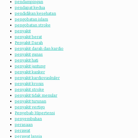
pendampingan
pendapat kedua
pendidikan kesehatan
pengobatan islam
pengobatan stroke
penyakit
penyakit berat
Penyakit Darah
penyakit darah dan kardio
penyakit ganas
penyakit hati
penyakit jantung
penyakit kanker
penyakit kardiovaskuler
penyakit kronis
penyakit stroke
penyakit tidak menular
penyakit turunan
penyakit vertigo
Penyebab Hipertensi
penyembuhan
perasaan
perawat
perawat lansia