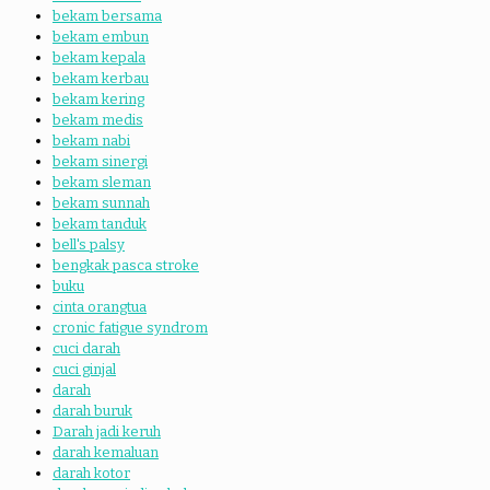
bekam bersama
bekam embun
bekam kepala
bekam kerbau
bekam kering
bekam medis
bekam nabi
bekam sinergi
bekam sleman
bekam sunnah
bekam tanduk
bell's palsy
bengkak pasca stroke
buku
cinta orangtua
cronic fatigue syndrom
cuci darah
cuci ginjal
darah
darah buruk
Darah jadi keruh
darah kemaluan
darah kotor