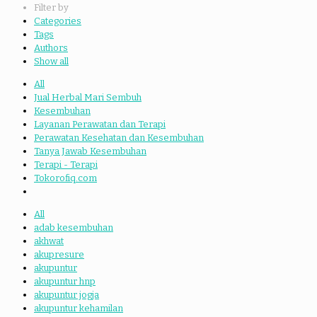
Filter by
Categories
Tags
Authors
Show all
All
Jual Herbal Mari Sembuh
Kesembuhan
Layanan Perawatan dan Terapi
Perawatan Kesehatan dan Kesembuhan
Tanya Jawab Kesembuhan
Terapi - Terapi
Tokorofiq.com
All
adab kesembuhan
akhwat
akupresure
akupuntur
akupuntur hnp
akupuntur jogja
akupuntur kehamilan