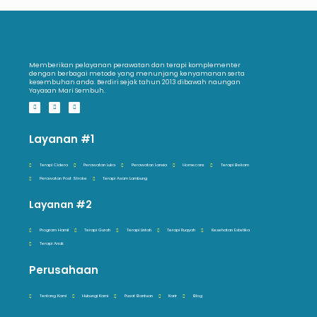
Memberikan pelayanan perawatan dan terapi komplementer
dengan berbagai metode yang menunjang kenyamanan serta
kesembuhan anda. Berdiri sejak tahun 2013 dibawah naungan
Yayasan Mari Sembuh.
Layanan #1
Terapi Cidera
Perawatan Luka
Perawatan Lansia
Homecare
Terapi Bekam
Perawatan Post Stroke
Terapi Asam Lambung
Layanan #2
Program Hamil
Terapi Gurah
Terapi Lintah
Terapi Ruqyah
Kesehatan Estetika
Terapi Anak
Perusahaan
Tentang Kami
Hubungi Kami
Pusat Bantuan
Karir
Blog