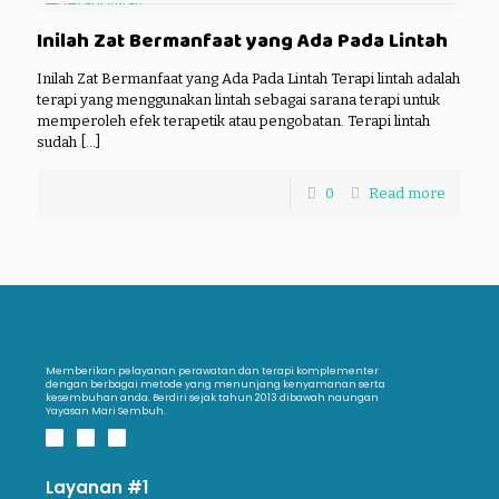
Inilah Zat Bermanfaat yang Ada Pada Lintah
Inilah Zat Bermanfaat yang Ada Pada Lintah Terapi lintah adalah
terapi yang menggunakan lintah sebagai sarana terapi untuk
memperoleh efek terapetik atau pengobatan. Terapi lintah
sudah
[…]
0
Read more
Memberikan pelayanan perawatan dan terapi komplementer
dengan berbagai metode yang menunjang kenyamanan serta
kesembuhan anda. Berdiri sejak tahun 2013 dibawah naungan
Yayasan Mari Sembuh.
Layanan #1