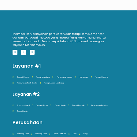
Memberikan pelayanan perawatan dan terapi komplementer
dengan berbagai metode yang menunjang kenyamanan serta
kesembuhan anda. Berdiri sejak tahun 2013 dibawah naungan
Yayasan Mari Sembuh.
Layanan #1
Terapi Cidera
Perawatan Luka
Perawatan Lansia
Homecare
Terapi Bekam
Perawatan Post Stroke
Terapi Asam Lambung
Layanan #2
Program Hamil
Terapi Gurah
Terapi Lintah
Terapi Ruqyah
Kesehatan Estetika
Terapi Anak
Perusahaan
Tentang Kami
Hubungi Kami
Pusat Bantuan
Karir
Blog