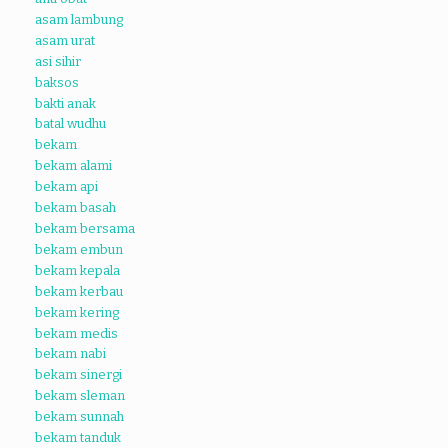
asam lambung
asam urat
asi sihir
baksos
bakti anak
batal wudhu
bekam
bekam alami
bekam api
bekam basah
bekam bersama
bekam embun
bekam kepala
bekam kerbau
bekam kering
bekam medis
bekam nabi
bekam sinergi
bekam sleman
bekam sunnah
bekam tanduk