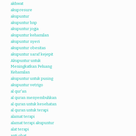
akhwat
akupresure
akupuntur
akupuntur hnp
akupuntur jogja
akupuntur kehamilan
akupuntur nyeri
akupuntur obesitas
akupuntur saraf kejepit
Akupuntur untuk
Meningkatkan Peluang
Kehamilan
akupuntur untuk pusing
akupuntur vetrigo
al qur'an
al quran menyembuhkan
al quran untuk kesehatan
al quran untuk terapi
alamat terapi
alamat terapi akupuntur
alat terapi
anti obat