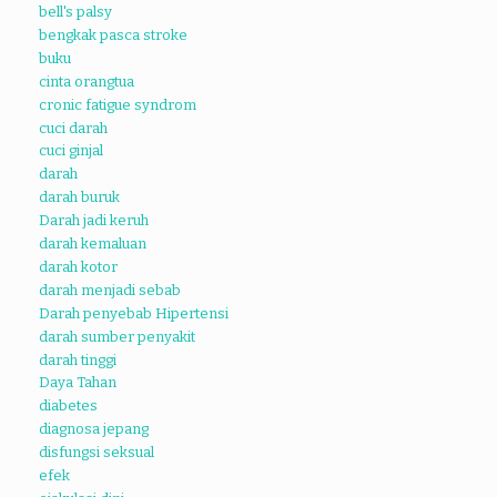
bell's palsy
bengkak pasca stroke
buku
cinta orangtua
cronic fatigue syndrom
cuci darah
cuci ginjal
darah
darah buruk
Darah jadi keruh
darah kemaluan
darah kotor
darah menjadi sebab
Darah penyebab Hipertensi
darah sumber penyakit
darah tinggi
Daya Tahan
diabetes
diagnosa jepang
disfungsi seksual
efek