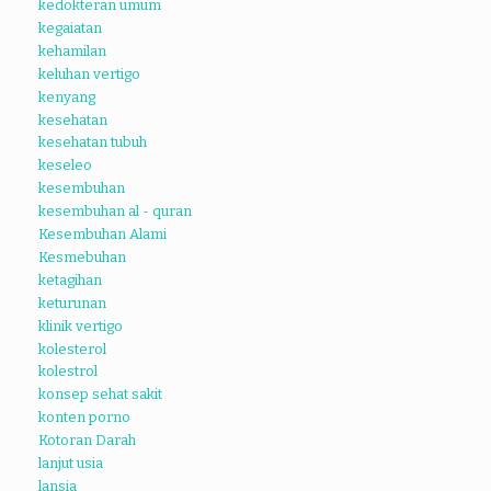
kedokteran umum
kegaiatan
kehamilan
keluhan vertigo
kenyang
kesehatan
kesehatan tubuh
keseleo
kesembuhan
kesembuhan al - quran
Kesembuhan Alami
Kesmebuhan
ketagihan
keturunan
klinik vertigo
kolesterol
kolestrol
konsep sehat sakit
konten porno
Kotoran Darah
lanjut usia
lansia