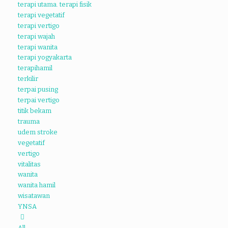
terapi utama. terapi fisik
terapi vegetatif
terapi vertigo
terapi wajah
terapi wanita
terapi yogyakarta
terapihamil
terkilir
terpai pusing
terpai vertigo
titik bekam
trauma
udem stroke
vegetatif
vertigo
vitalitas
wanita
wanita hamil
wisatawan
YNSA
All