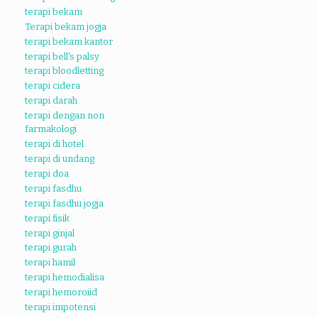
terapi bekam
Terapi bekam jogja
terapi bekam kantor
terapi bell's palsy
terapi bloodletting
terapi cidera
terapi darah
terapi dengan non
farmakologi
terapi di hotel
terapi di undang
terapi doa
terapi fasdhu
terapi fasdhu jogja
terapi fisik
terapi ginjal
terapi gurah
terapi hamil
terapi hemodialisa
terapi hemoroiid
terapi impotensi