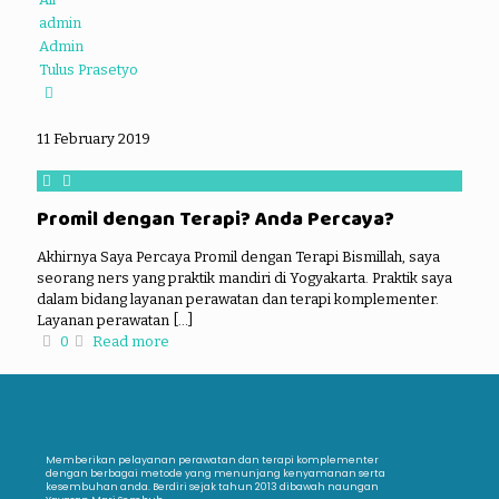
admin
Admin
Tulus Prasetyo
11 February 2019
Promil dengan Terapi? Anda Percaya?
Akhirnya Saya Percaya Promil dengan Terapi Bismillah, saya
seorang ners yang praktik mandiri di Yogyakarta. Praktik saya
dalam bidang layanan perawatan dan terapi komplementer.
Layanan perawatan
[…]
0
Read more
Memberikan pelayanan perawatan dan terapi komplementer
dengan berbagai metode yang menunjang kenyamanan serta
kesembuhan anda. Berdiri sejak tahun 2013 dibawah naungan