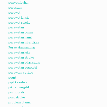
penyembuhan
perasaan
perawat
perawat lansia
perawat stroke
perawatan
perawatan coma
perawatan hamil
perawatan infertilitas
Perawatan jantung
perawatan luka
perawatan stroke
perawatan tidak sadar
perawatan vegetatif
perawtan vertigo
peurt
pijat keseleo
pikiran negatif
pornografi
post stroke
problem utama