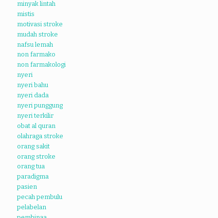
minyak lintah
mistis
motivasi stroke
mudah stroke
nafsu lemah
non farmako
non farmakologi
nyeri
nyeri bahu
nyeri dada
nyeri punggung
nyeri terkilir
obat al quran
olahraga stroke
orang sakit
orang stroke
orang tua
paradigma
pasien
pecah pembulu
pelabelan
pembinaa