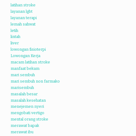
latihan stroke
layanan lgbt
layanan terapi
lemah sahwat
letih
lintah
liver
lowongan fisioterpi
Lowongan Kerja
macam latihan stroke
manfaat bekam
mari sembuh
mari sembuh non farmako
marisembuh
masalah besar
masalah kesehatan
menejemen nyeri
mengobati vertigo
mental orang stroke
merawat bapak
merawat ibu