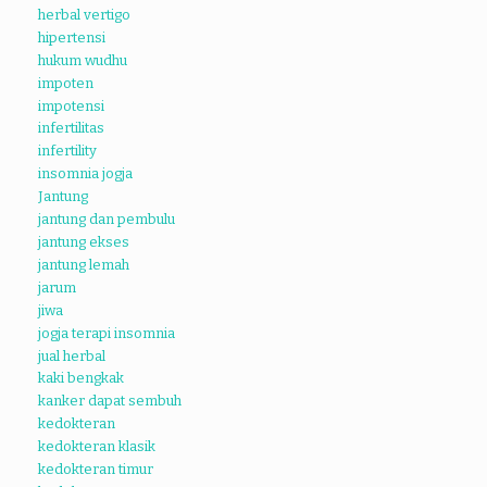
herbal vertigo
hipertensi
hukum wudhu
impoten
impotensi
infertilitas
infertility
insomnia jogja
Jantung
jantung dan pembulu
jantung ekses
jantung lemah
jarum
jiwa
jogja terapi insomnia
jual herbal
kaki bengkak
kanker dapat sembuh
kedokteran
kedokteran klasik
kedokteran timur