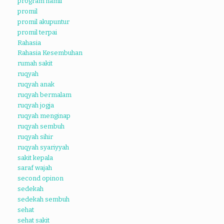
program hamil
promil
promil akupuntur
promil terpai
Rahasia
Rahasia Kesembuhan
rumah sakit
ruqyah
ruqyah anak
ruqyah bermalam
ruqyah jogja
ruqyah menginap
ruqyah sembuh
ruqyah sihir
ruqyah syariyyah
sakit kepala
saraf wajah
second opinon
sedekah
sedekah sembuh
sehat
sehat sakit