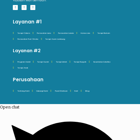
Yayasan Mari Sembuh.
Layanan #1
Terapi Cidera
Perawatan Luka
Perawatan Lansia
Homecare
Terapi Bekam
Perawatan Post Stroke
Terapi Asam Lambung
Layanan #2
Program Hamil
Terapi Gurah
Terapi Lintah
Terapi Ruqyah
Kesehatan Estetika
Terapi Anak
Perusahaan
Tentang Kami
Hubungi Kami
Pusat Bantuan
Karir
Blog
Open chat