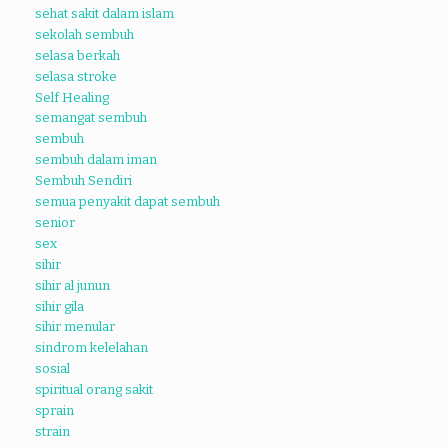
sehat sakit dalam islam
sekolah sembuh
selasa berkah
selasa stroke
Self Healing
semangat sembuh
sembuh
sembuh dalam iman
Sembuh Sendiri
semua penyakit dapat sembuh
senior
sex
sihir
sihir al junun
sihir gila
sihir menular
sindrom kelelahan
sosial
spiritual orang sakit
sprain
strain