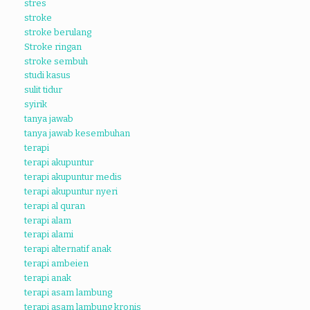
stres
stroke
stroke berulang
Stroke ringan
stroke sembuh
studi kasus
sulit tidur
syirik
tanya jawab
tanya jawab kesembuhan
terapi
terapi akupuntur
terapi akupuntur medis
terapi akupuntur nyeri
terapi al quran
terapi alam
terapi alami
terapi alternatif anak
terapi ambeien
terapi anak
terapi asam lambung
terapi asam lambung kronis