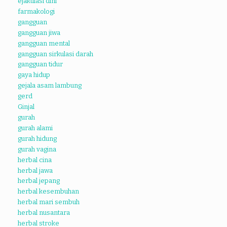
ejakulasi dini
farmakologi
gangguan
gangguan jiwa
gangguan mental
gangguan sirkulasi darah
gangguan tidur
gaya hidup
gejala asam lambung
gerd
Ginjal
gurah
gurah alami
gurah hidung
gurah vagina
herbal cina
herbal jawa
herbal jepang
herbal kesembuhan
herbal mari sembuh
herbal nusantara
herbal stroke