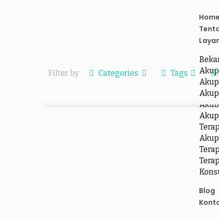
Hom
Tent
Laya
Beka
Akup
Filter by
Categories
Tags
Akup
Akup
Akup
Akup
Tera
Akup
Terap
Terap
Kons
Blog
Kont