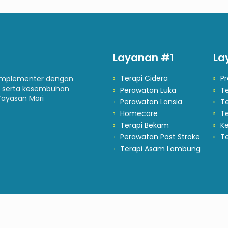
Layanan #1
La
Terapi Cidera
P
komplementer dengan
 serta kesembuhan
Perawatan Luka
T
Yayasan Mari
Perawatan Lansia
Te
Homecare
T
Terapi Bekam
Ke
Perawatan Post Stroke
Te
Terapi Asam Lambung