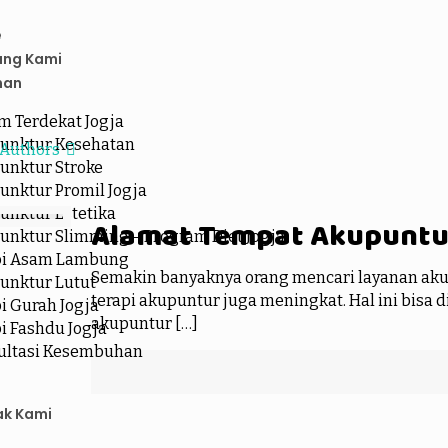
e
ang Kami
nan
m Terdekat Jogja
unktur Kesehatan
Authors
unktur Stroke
unktur Promil Jogja
unktur Estetika
Alamat Tempat Akupuntur
unktur Slimming – Program Diet Jogja
pi Asam Lambung
Semakin banyaknya orang mencari layanan aku
unktur Lutut
terapi akupuntur juga meningkat. Hal ini bisa 
i Gurah Jogja
akupuntur
[…]
i Fashdu Jogja
ultasi Kesembuhan
ak Kami