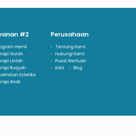
yanan #2
Perusahaan
rogram Hamil
Tentang Kami
erapi Gurah
Hubungi Kami
rapi Lintah
Pusat Bantuan
erapi Ruqyah
Karir
Blog
sehatan Estetika
rapi Anak