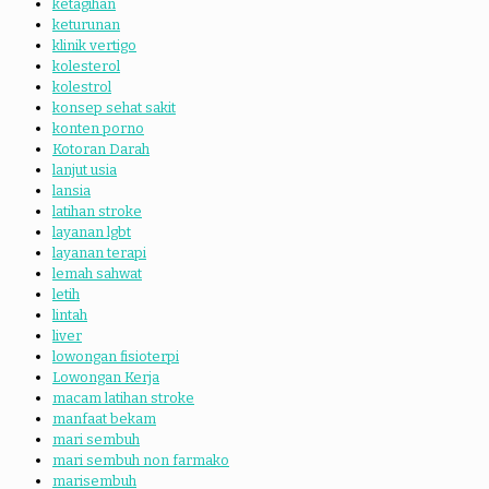
ketagihan
keturunan
klinik vertigo
kolesterol
kolestrol
konsep sehat sakit
konten porno
Kotoran Darah
lanjut usia
lansia
latihan stroke
layanan lgbt
layanan terapi
lemah sahwat
letih
lintah
liver
lowongan fisioterpi
Lowongan Kerja
macam latihan stroke
manfaat bekam
mari sembuh
mari sembuh non farmako
marisembuh