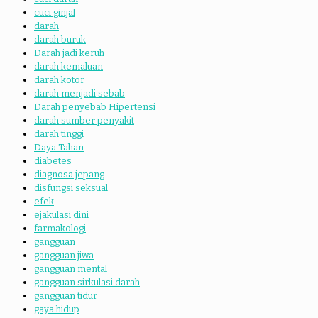
cuci ginjal
darah
darah buruk
Darah jadi keruh
darah kemaluan
darah kotor
darah menjadi sebab
Darah penyebab Hipertensi
darah sumber penyakit
darah tinggi
Daya Tahan
diabetes
diagnosa jepang
disfungsi seksual
efek
ejakulasi dini
farmakologi
gangguan
gangguan jiwa
gangguan mental
gangguan sirkulasi darah
gangguan tidur
gaya hidup