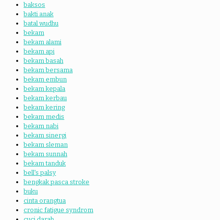
baksos
bakti anak
batal wudhu
bekam
bekam alami
bekam api
bekam basah
bekam bersama
bekam embun
bekam kepala
bekam kerbau
bekam kering
bekam medis
bekam nabi
bekam sinergi
bekam sleman
bekam sunnah
bekam tanduk
bell's palsy
bengkak pasca stroke
buku
cinta orangtua
cronic fatigue syndrom
cuci darah