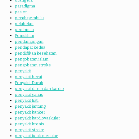
orang tua
paradigma
pasien
pecah pembulu
pelabelan
pembinaa
Pemulihan
pendampingan
pendapat kedua
pendidikan kesehatan
pengobatan islam
pengobatan stroke
penyakit
penyakit berat
Penyakit Darah
penyakit darah dan kardio
penyakit ganas
penyakit hati
penyakit jantung
penyakit kanker
penyakit kardiovaskuler
penyakit kronis
penyakit stroke
penyakit tidak menular