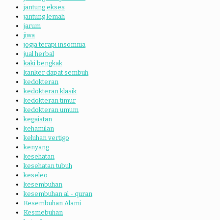
jantung ekses
jantung lemah
jarum
jiwa
jogja terapi insomnia
jual herbal
kaki bengkak
kanker dapat sembuh
kedokteran
kedokteran klasik
kedokteran timur
kedokteran umum
kegaiatan
kehamilan
keluhan vertigo
kenyang
kesehatan
kesehatan tubuh
keseleo
kesembuhan
kesembuhan al - quran
Kesembuhan Alami
Kesmebuhan