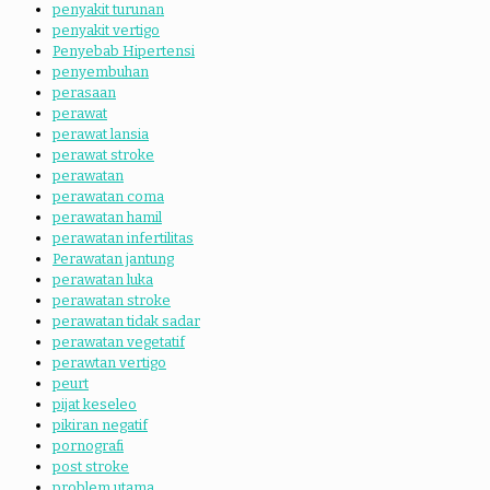
penyakit turunan
penyakit vertigo
Penyebab Hipertensi
penyembuhan
perasaan
perawat
perawat lansia
perawat stroke
perawatan
perawatan coma
perawatan hamil
perawatan infertilitas
Perawatan jantung
perawatan luka
perawatan stroke
perawatan tidak sadar
perawatan vegetatif
perawtan vertigo
peurt
pijat keseleo
pikiran negatif
pornografi
post stroke
problem utama