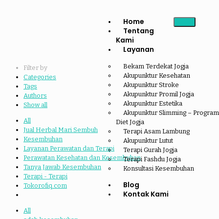
Home
Tentang
Kami
Layanan
Bekam Terdekat Jogja
Filter by
Akupunktur Kesehatan
Categories
Akupunktur Stroke
Tags
Akupunktur Promil Jogja
Authors
Akupunktur Estetika
Show all
Akupunktur Slimming – Program
All
Diet Jogja
Jual Herbal Mari Sembuh
Terapi Asam Lambung
Kesembuhan
Akupunktur Lutut
Layanan Perawatan dan Terapi
Terapi Gurah Jogja
Perawatan Kesehatan dan Kesembuhan
Terapi Fashdu Jogja
Tanya Jawab Kesembuhan
Konsultasi Kesembuhan
Terapi - Terapi
Blog
Tokorofiq.com
Kontak Kami
All