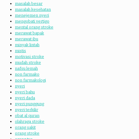
masalah besar
masalah kesehatan
menejemen nyeri
mengobati vertigo
mental orang stroke
merawat bapak
merawat ibu
minyak lintah
mistis
motivasi stroke
mudah stroke
nafsu lemah
non farmako
non farmakologi
nyeri
nyeri bahu
nyeri dada
nyeri punggung
nyeri terkilir
obat al quran
olahraga stroke
orang sakit
orang stroke