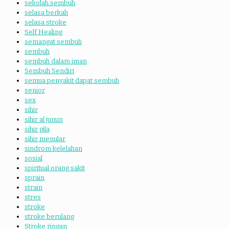
sekolah sembuh
selasa berkah
selasa stroke
Self Healing
semangat sembuh
sembuh
sembuh dalam iman
Sembuh Sendiri
semua penyakit dapat sembuh
senior
sex
sihir
sihir al junun
sihir gila
sihir menular
sindrom kelelahan
sosial
spiritual orang sakit
sprain
strain
stres
stroke
stroke berulang
Stroke ringan