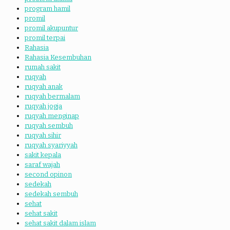
program hamil
promil
promil akupuntur
promil terpai
Rahasia
Rahasia Kesembuhan
rumah sakit
ruqyah
ruqyah anak
ruqyah bermalam
ruqyah jogja
ruqyah menginap
ruqyah sembuh
ruqyah sihir
ruqyah syariyyah
sakit kepala
saraf wajah
second opinon
sedekah
sedekah sembuh
sehat
sehat sakit
sehat sakit dalam islam