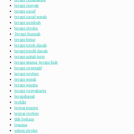
terapi ruqyah
terapi saraf
terapi saraf wajah
terapi sembuh
terapi stroke
Terapi Sunnah
terapi timur
terapi totok darah
terapi totokl darah
terapi untuk turis
terapi utama. terapi fisik
terapi vegetatif
terapi vertigo
terapi wajah
terapi wanita
terapi yogyakarta
terapihamil
terkilir
terpai pusing
terpai vertigo
titik bekam
trauma
udem stroke