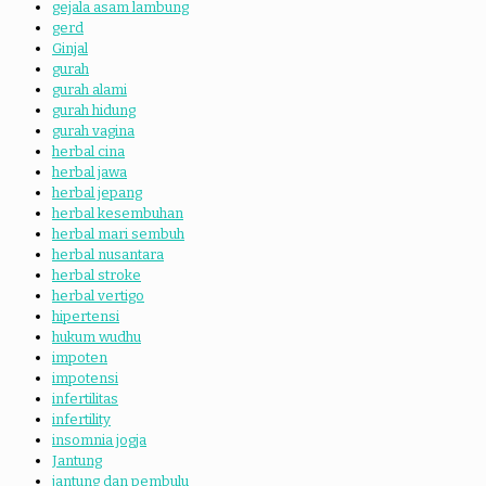
gejala asam lambung
gerd
Ginjal
gurah
gurah alami
gurah hidung
gurah vagina
herbal cina
herbal jawa
herbal jepang
herbal kesembuhan
herbal mari sembuh
herbal nusantara
herbal stroke
herbal vertigo
hipertensi
hukum wudhu
impoten
impotensi
infertilitas
infertility
insomnia jogja
Jantung
jantung dan pembulu