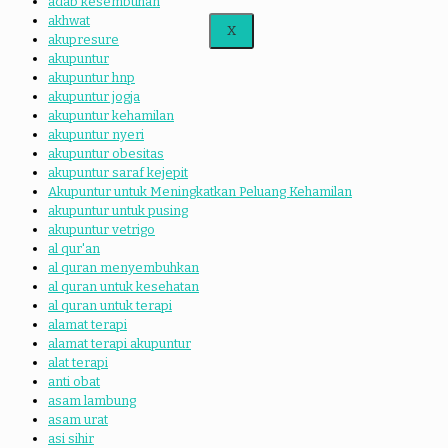
adab kesembuhan
akhwat
X
akupresure
akupuntur
akupuntur hnp
akupuntur jogja
akupuntur kehamilan
akupuntur nyeri
akupuntur obesitas
akupuntur saraf kejepit
Akupuntur untuk Meningkatkan Peluang Kehamilan
akupuntur untuk pusing
akupuntur vetrigo
al qur'an
al quran menyembuhkan
al quran untuk kesehatan
al quran untuk terapi
alamat terapi
alamat terapi akupuntur
alat terapi
anti obat
asam lambung
asam urat
asi sihir