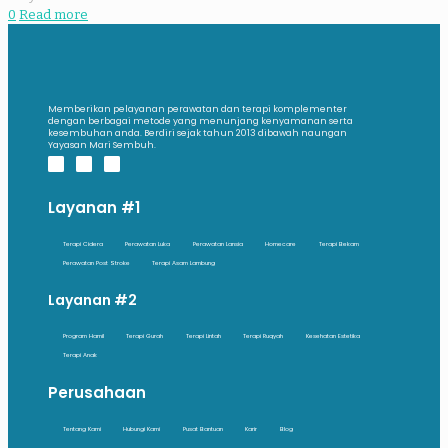
0
Read more
Memberikan pelayanan perawatan dan terapi komplementer
dengan berbagai metode yang menunjang kenyamanan serta
kesembuhan anda. Berdiri sejak tahun 2013 dibawah naungan
Yayasan Mari Sembuh.
Layanan #1
Terapi Cidera
Perawatan Luka
Perawatan Lansia
Homecare
Terapi Bekam
Perawatan Post Stroke
Terapi Asam Lambung
Layanan #2
Program Hamil
Terapi Gurah
Terapi Lintah
Terapi Ruqyah
Kesehatan Estetika
Terapi Anak
Perusahaan
Tentang Kami
Hubungi Kami
Pusat Bantuan
Karir
Blog