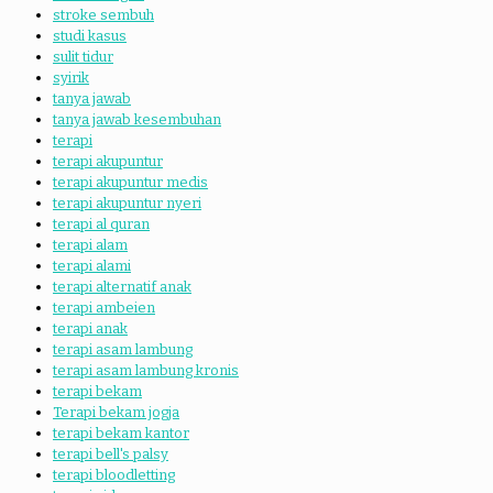
stroke sembuh
studi kasus
sulit tidur
syirik
tanya jawab
tanya jawab kesembuhan
terapi
terapi akupuntur
terapi akupuntur medis
terapi akupuntur nyeri
terapi al quran
terapi alam
terapi alami
terapi alternatif anak
terapi ambeien
terapi anak
terapi asam lambung
terapi asam lambung kronis
terapi bekam
Terapi bekam jogja
terapi bekam kantor
terapi bell's palsy
terapi bloodletting