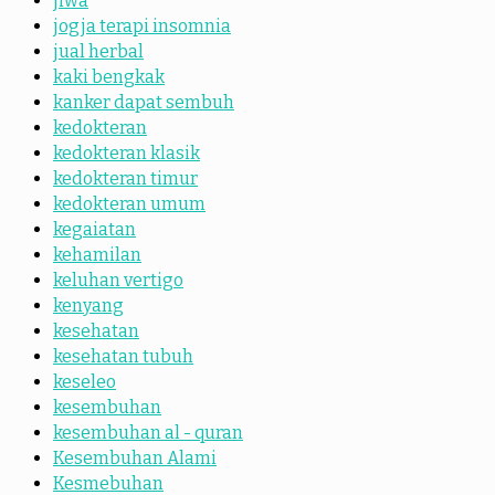
jiwa
jogja terapi insomnia
jual herbal
kaki bengkak
kanker dapat sembuh
kedokteran
kedokteran klasik
kedokteran timur
kedokteran umum
kegaiatan
kehamilan
keluhan vertigo
kenyang
kesehatan
kesehatan tubuh
keseleo
kesembuhan
kesembuhan al - quran
Kesembuhan Alami
Kesmebuhan