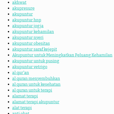
akhwat
akupresure
akupuntur
akupuntur hnp
akupuntur jogja
akupuntur kehamilan
akupuntur nyeri
akupuntur obesitas
akupuntur saraf kejepit
Akupuntur untuk Meningkatkan Peluang Kehamilan
akupuntur untuk pusing
akupuntur vetrigo
al qur'an
al quran menyembuhkan
al quran untuk kesehatan
al quran untuk terapi
alamat terapi
alamat terapi akupuntur
alat terapi
anti obat