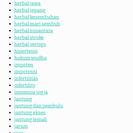
herbal jawa
herbal jepang
herbal kesembuhan
herbal mari sembuh
herbal nusantara
herbal stroke
herbal vertigo
hipertensi
hukum wudhu
impoten
impotensi
infertilitas
infertility
insomnia jogja
Jantung
jantung dan pembulu
jantung ekses
jantung lemah
jarum