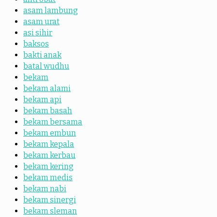
asam lambung
asam urat
asi sihir
baksos
bakti anak
batal wudhu
bekam
bekam alami
bekam api
bekam basah
bekam bersama
bekam embun
bekam kepala
bekam kerbau
bekam kering
bekam medis
bekam nabi
bekam sinergi
bekam sleman