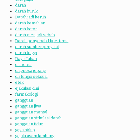
darah
darah buruk
Darah jadi keruh
darah kemaluan
darah kotor
darah menjadi sebab
Darah penyebab Hipertensi
darah sumber penyakit
darah tinggi
Daya Tahan
diabetes
diagnosa jepang
disfungsi seksual
efek
ejakulasi dini
farmakologi
gangguan
gangguan jiwa
gangguan mental
gangguan sirkulasi darah
gangguan tidur
gaya hidup
gejala asam lambung