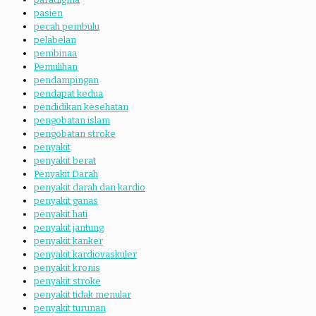
pasien
pecah pembulu
pelabelan
pembinaa
Pemulihan
pendampingan
pendapat kedua
pendidikan kesehatan
pengobatan islam
pengobatan stroke
penyakit
penyakit berat
Penyakit Darah
penyakit darah dan kardio
penyakit ganas
penyakit hati
penyakit jantung
penyakit kanker
penyakit kardiovaskuler
penyakit kronis
penyakit stroke
penyakit tidak menular
penyakit turunan