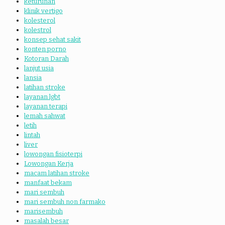
keturunan
klinik vertigo
kolesterol
kolestrol
konsep sehat sakit
konten porno
Kotoran Darah
lanjut usia
lansia
latihan stroke
layanan lgbt
layanan terapi
lemah sahwat
letih
lintah
liver
lowongan fisioterpi
Lowongan Kerja
macam latihan stroke
manfaat bekam
mari sembuh
mari sembuh non farmako
marisembuh
masalah besar