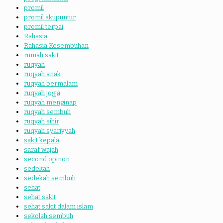
promil
promil akupuntur
promil terpai
Rahasia
Rahasia Kesembuhan
rumah sakit
ruqyah
ruqyah anak
ruqyah bermalam
ruqyah jogja
ruqyah menginap
ruqyah sembuh
ruqyah sihir
ruqyah syariyyah
sakit kepala
saraf wajah
second opinon
sedekah
sedekah sembuh
sehat
sehat sakit
sehat sakit dalam islam
sekolah sembuh