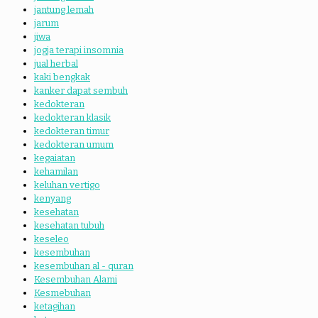
jantung lemah
jarum
jiwa
jogja terapi insomnia
jual herbal
kaki bengkak
kanker dapat sembuh
kedokteran
kedokteran klasik
kedokteran timur
kedokteran umum
kegaiatan
kehamilan
keluhan vertigo
kenyang
kesehatan
kesehatan tubuh
keseleo
kesembuhan
kesembuhan al - quran
Kesembuhan Alami
Kesmebuhan
ketagihan