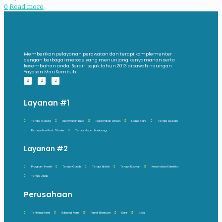
0
Read more
Memberikan pelayanan perawatan dan terapi komplementer
dengan berbagai metode yang menunjang kenyamanan serta
kesembuhan anda. Berdiri sejak tahun 2013 dibawah naungan
Yayasan Mari Sembuh.
Layanan #1
Terapi Cidera
Perawatan Luka
Perawatan Lansia
Homecare
Terapi Bekam
Perawatan Post Stroke
Terapi Asam Lambung
Layanan #2
Program Hamil
Terapi Gurah
Terapi Lintah
Terapi Ruqyah
Kesehatan Estetika
Terapi Anak
Perusahaan
Tentang Kami
Hubungi Kami
Pusat Bantuan
Karir
Blog