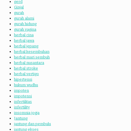
gerd
Ginjal
gurah
gurah alami
gurah hidung
gurah vagina
herbal cina
herbal jawa
herbal jepang
herbal kesembuhan
herbal mari sembuh
herbal nusantara
herbal stroke
herbal vertigo
hipertensi
hukum wudhu
impoten
impotensi
infertilitas
infertility
insomnia jogja
Jantung
jantung dan pembulu
jantung ekses