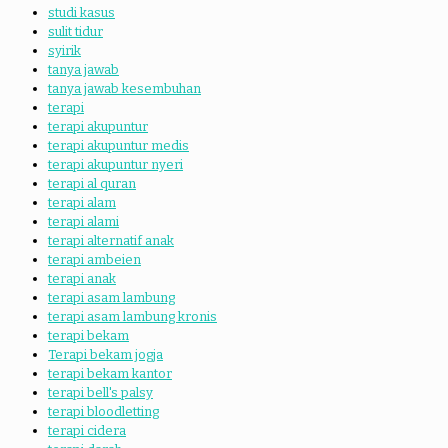
studi kasus
sulit tidur
syirik
tanya jawab
tanya jawab kesembuhan
terapi
terapi akupuntur
terapi akupuntur medis
terapi akupuntur nyeri
terapi al quran
terapi alam
terapi alami
terapi alternatif anak
terapi ambeien
terapi anak
terapi asam lambung
terapi asam lambung kronis
terapi bekam
Terapi bekam jogja
terapi bekam kantor
terapi bell's palsy
terapi bloodletting
terapi cidera