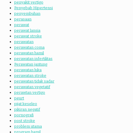
penyakit vertigo
Penyebab Hipertensi
penyembuhan
perasaan
perawat
perawat lansia
perawat stroke
perawatan
perawatan coma
perawatan hamil
perawatan infertilitas
Perawatan jantung
perawatan luka
perawatan stroke
perawatan tidak sadar
perawatan vegetatif
perawtan vertigo
peurt
pijat keseleo
pikiran negatif
pornografi
post stroke
problem utama
program hamil