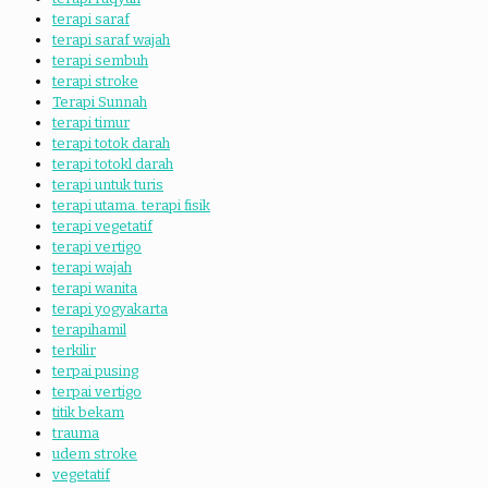
terapi saraf
terapi saraf wajah
terapi sembuh
terapi stroke
Terapi Sunnah
terapi timur
terapi totok darah
terapi totokl darah
terapi untuk turis
terapi utama. terapi fisik
terapi vegetatif
terapi vertigo
terapi wajah
terapi wanita
terapi yogyakarta
terapihamil
terkilir
terpai pusing
terpai vertigo
titik bekam
trauma
udem stroke
vegetatif