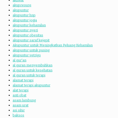
akhwat
akupresure
akupuntur
akupuntur hnp
akupuntur jogja
akupuntur kehamilan
akupuntur nyeri
akupuntur obesitas
akupuntur saraf kejepit
Akupuntur untuk Meningkatkan Peluang Kehamilan
akupuntur untuk pusing
akupuntur vetrigo
al qur'an
al quran menyembuhkan
al quran untuk kesehatan
al quran untuk terapi
alamat terapi
alamat terapi akupuntur
alat terapi
anti obat
asam lambung
asam urat
asi sihir
baksos