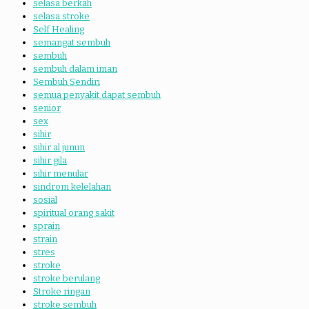
selasa berkah
selasa stroke
Self Healing
semangat sembuh
sembuh
sembuh dalam iman
Sembuh Sendiri
semua penyakit dapat sembuh
senior
sex
sihir
sihir al junun
sihir gila
sihir menular
sindrom kelelahan
sosial
spiritual orang sakit
sprain
strain
stres
stroke
stroke berulang
Stroke ringan
stroke sembuh