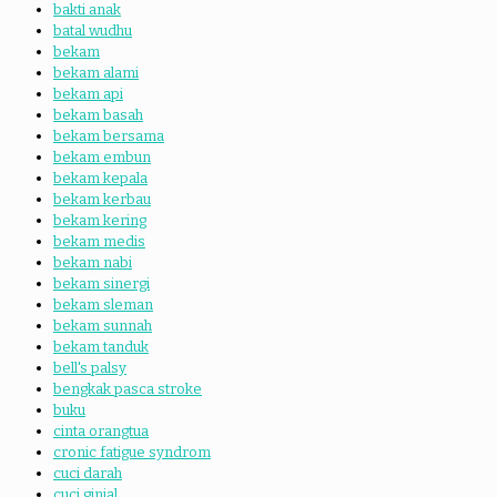
bakti anak
batal wudhu
bekam
bekam alami
bekam api
bekam basah
bekam bersama
bekam embun
bekam kepala
bekam kerbau
bekam kering
bekam medis
bekam nabi
bekam sinergi
bekam sleman
bekam sunnah
bekam tanduk
bell's palsy
bengkak pasca stroke
buku
cinta orangtua
cronic fatigue syndrom
cuci darah
cuci ginjal