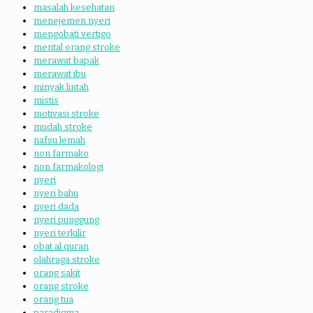
masalah kesehatan
menejemen nyeri
mengobati vertigo
mental orang stroke
merawat bapak
merawat ibu
minyak lintah
mistis
motivasi stroke
mudah stroke
nafsu lemah
non farmako
non farmakologi
nyeri
nyeri bahu
nyeri dada
nyeri punggung
nyeri terkilir
obat al quran
olahraga stroke
orang sakit
orang stroke
orang tua
paradigma