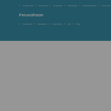
Program Hamil
Terapi Gurah
Terapi Lintah
Terapi Ruqyah
Kesehatan Estetika
Terapi Anak
Perusahaan
Tentang Kami
Hubungi Kami
Pusat Bantuan
Karir
Blog