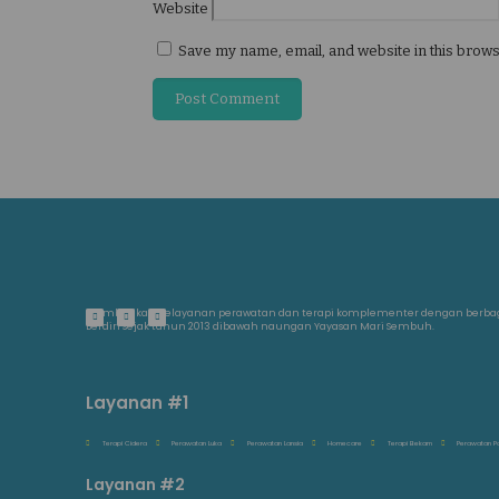
Website
Save my name, email, and website in this brows
Memberikan pelayanan perawatan dan terapi komplementer dengan berb
Berdiri sejak tahun 2013 dibawah naungan Yayasan Mari Sembuh.
Layanan #1
Terapi Cidera
Perawatan Luka
Perawatan Lansia
Homecare
Terapi Bekam
Perawatan P
Layanan #2