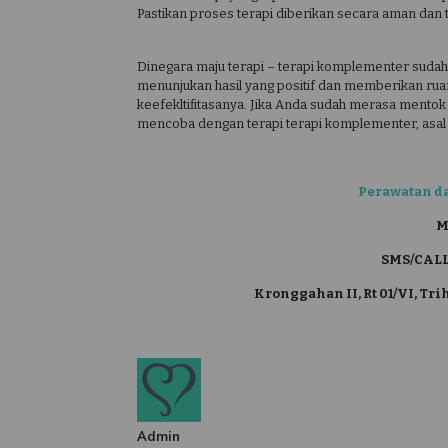
Pastikan proses terapi diberikan secara aman dan
Dinegara maju terapi – terapi komplementer sudah
menunjukan hasil yang positif dan memberikan rua
keefekltifitasanya. Jika Anda sudah merasa mento
mencoba dengan terapi terapi komplementer, asal 
Perawatan d
M
SMS/CALL
Kronggahan II, Rt 01/VI, Tr
Admin