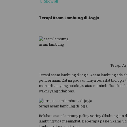
Show all
Terapi Asam Lambung di Jogja
asam lambung
Terapi As
Terapi asam lambung di jogja. Asam lambung adalah
pencernaan. Zat ini pada umunya bersifat biologis
menjadi zat yang patologis atau menimbulkan keluha
waktu yang tidak pas.
terapi asam lambung di jogja
Keluhan asam lambung paling sering dihubungkan de
lambung juga meningkat. Beberapa pasien kami ju
lambung dengan stress.