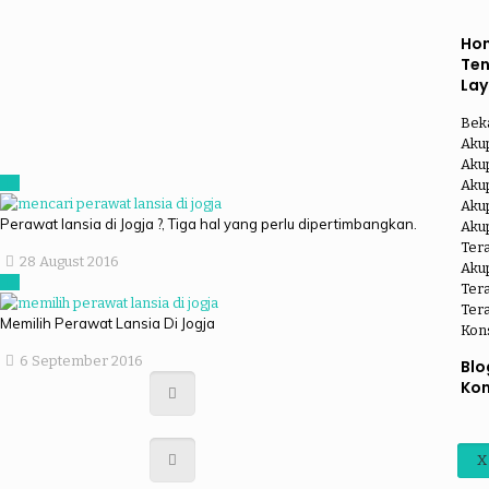
Ho
Te
La
Bek
Aku
Aku
Akup
Akup
Perawat lansia di Jogja ?, Tiga hal yang perlu dipertimbangkan.
Aku
Ter
28 August 2016
Akup
Tera
Tera
Memilih Perawat Lansia Di Jogja
Kon
6 September 2016
Blo
Kon
X