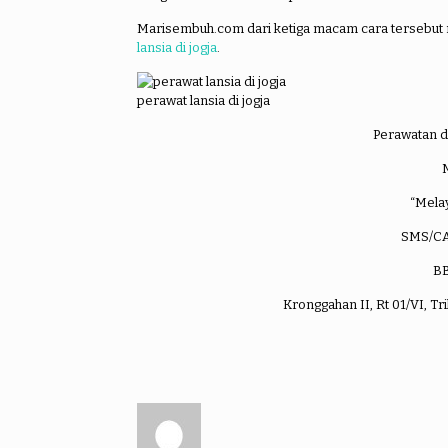
Marisembuh.com dari ketiga macam cara tersebut m
lansia di jogja
.
perawat lansia di jogja
Perawatan 
“Melay
SMS/CA
B
Kronggahan II, Rt 01/VI, T