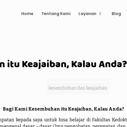
Home
Tentang Kami
Layanan
Blog
 itu Keajaiban, Kalau Anda?
kesembuhan dan keajaiban
Bagi Kami Kesembuhan itu Keajaiban, Kalau Anda?
mpatan kepada saya untuk bisa belajar di Fakultas Kedokt
mengenal dasar – dasar i’lmu pengobatan, perawatan, dan g