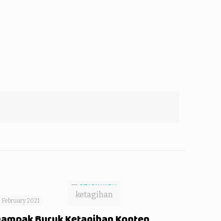
ketagihan
 February 2021
ampak Buruk Ketagihan Konten