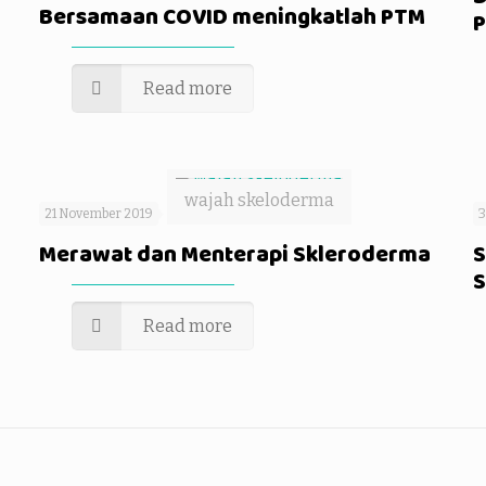
Bersamaan COVID meningkatlah PTM
P
Read more
wajah skeloderma
21 November 2019
3
Merawat dan Menterapi Skleroderma
S
S
Read more