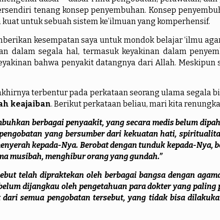
sendiri tenang konsep penyembuhan. Konsep penyembuhan 
an kuat untuk sebuah sistem ke’ilmuan yang komperhensif.
kan kesempatan saya untuk mondok belajar ‘ilmu agama. 
an dalam segala hal, termasuk keyakinan dalam penyem
yakinan bahwa penyakit datangnya dari Allah. Meskipun 
 terbentur pada perkataan seorang ulama segala bidang
h keajaiban
. Berikut perkataan beliau, mari kita renungk
uhkan berbagai penyaakit, yang secara medis belum dipaha
gobatan yang bersumber dari kekuatan hati, spiritualita
enyerah kepada-Nya. Berobat dengan tunduk kepada-Nya, bers
ima musibah, menghibur orang yang gundah.”
sebut telah dipraktekan oleh berbagai bangsa dengan aga
belum dijangkau oleh pengetahuan para dokter yang paling
 dari semua pengobatan tersebut, yang tidak bisa dilakuk