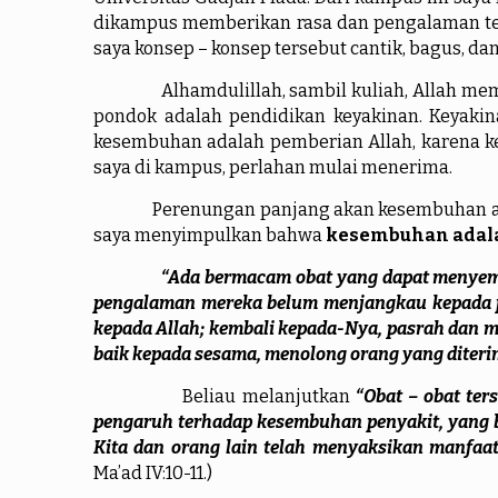
dikampus memberikan rasa dan pengalaman ter
saya konsep – konsep tersebut cantik, bagus, d
Alhamdulillah, sambil kuliah, Allah memberi
pondok adalah pendidikan keyakinan. Keyakin
kesembuhan adalah pemberian Allah, karena ke
saya di kampus, perlahan mulai menerima.
Perenungan panjang akan kesembuhan akhirnya
saya menyimpulkan bahwa
kesembuhan adala
“Ada bermacam obat yang dapat menyemb
pengalaman mereka belum menjangkau kepada pen
kepada Allah; kembali kepada-Nya, pasrah dan m
baik kepada sesama, menolong orang yang diter
Beliau melanjutkan
“Obat – obat ter
pengaruh terhadap kesembuhan penyakit, yang 
Kita dan orang lain telah menyaksikan manfaat
Ma’ad IV:10-11.)