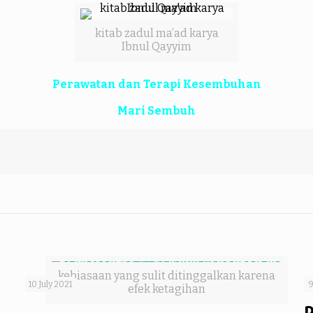
kitab zadul ma’ad karya
Ibnul Qayyim
Perawatan dan Terapi Kesembuhan
Mari Sembuh
kebiasaan yang sulit ditinggalkan karena
10 July 2021
9
efek ketagihan
D