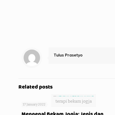
Tulus Prasetyo
Related posts
terapi bekam jogja
17 January 2022
Mengenal Bekam Jogja: Jenis dan