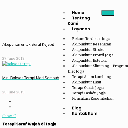
Home
Tentang
Kami
Layanan
Bekam Terdekat Jogja
Akupuntur untuk Saraf Kejepit
Akupunktur Kesehatan
Akupunktur Stroke
Akupunktur Promil Jogja
27 June 2019
Akupunktur Estetika
Akupunktur Slimming – Program
Diet Jogja
Terapi Asam Lambung
Mini Baksos Terapi Mari Sembuh
Akupunktur Lutut
Terapi Gurah Jogja
28 June 2019
Terapi Fashdu Jogja
Konsultasi Kesembuhan
Blog
Kontak Kami
Show all
Terapi Saraf Wajah di Jogja