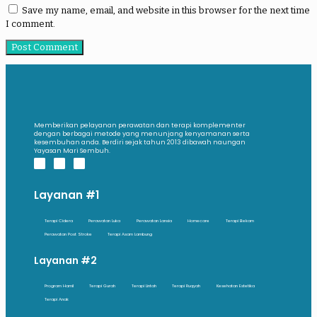
Save my name, email, and website in this browser for the next time
I comment.
Memberikan pelayanan perawatan dan terapi komplementer
dengan berbagai metode yang menunjang kenyamanan serta
kesembuhan anda. Berdiri sejak tahun 2013 dibawah naungan
Yayasan Mari Sembuh.
Layanan #1
Terapi Cidera
Perawatan Luka
Perawatan Lansia
Homecare
Terapi Bekam
Perawatan Post Stroke
Terapi Asam Lambung
Layanan #2
Program Hamil
Terapi Gurah
Terapi Lintah
Terapi Ruqyah
Kesehatan Estetika
Terapi Anak