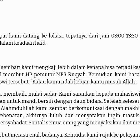
i kami datang ke lokasi, tepatnya dari jam 08:00-13:30,
 dalam keadaan haid.
ari kami mengkaji lebih dalam kenapa bisa terjadi ke
l merebut HP pemutar MP3 Ruqyah. Kemudian kami bacaka
 tersebut. “Kalau kamu ndak keluar, kamu musuh Allah”.
baik, mulai sadar. Kami sarankan kepada mahasiswi i
an untuk mandi bersih dengan daun bidara. Setelah selesai
. Alahmdulillah kami sempat berkomunikasi dengan makhl
benaran, akhirnya luluh dan menyatakan ingin masuk 
ersyahadat. Sontak semua orang yang menyaksikan ikut me
t merasa enak badanya. Kemudia kami rujuk ke pelayana