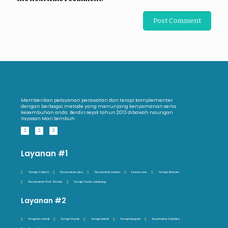
Memberikan pelayanan perawatan dan terapi komplementer
dengan berbagai metode yang menunjang kenyamanan serta
kesembuhan anda. Berdiri sejak tahun 2013 dibawah naungan
Yayasan Mari Sembuh.
Layanan #1
Terapi Cidera
Perawatan Luka
Perawatan Lansia
Homecare
Terapi Bekam
Perawatan Post Stroke
Terapi Asam Lambung
Layanan #2
Program Hamil
Terapi Gurah
Terapi Lintah
Terapi Ruqyah
Kesehatan Estetika