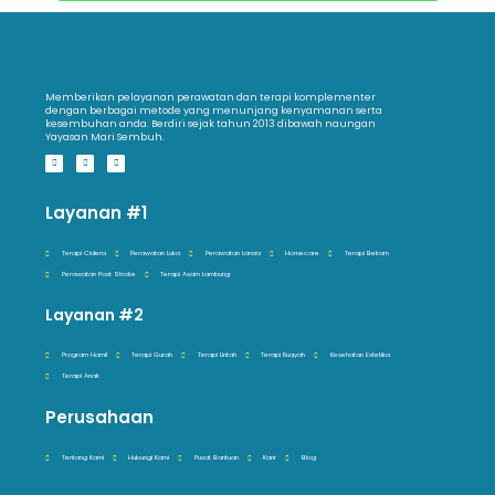
Memberikan pelayanan perawatan dan terapi komplementer
dengan berbagai metode yang menunjang kenyamanan serta
kesembuhan anda. Berdiri sejak tahun 2013 dibawah naungan
Yayasan Mari Sembuh.
Layanan #1
Terapi Cidera
Perawatan Luka
Perawatan Lansia
Homecare
Terapi Bekam
Perawatan Post Stroke
Terapi Asam Lambung
Layanan #2
Program Hamil
Terapi Gurah
Terapi Lintah
Terapi Ruqyah
Kesehatan Estetika
Terapi Anak
Perusahaan
Tentang Kami
Hubungi Kami
Pusat Bantuan
Karir
Blog