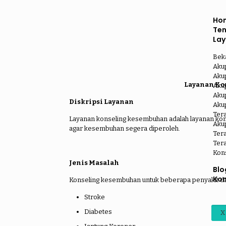
Ho
Te
La
Bek
Aku
Aku
Layanan Ko
Akup
Akup
Diskripsi Layanan
Aku
Ter
Layanan konseling kesembuhan adalah layanan kon
Akup
agar kesembuhan segera diperoleh.
Tera
Tera
Kon
Jenis Masalah
Blo
Kon
Konseling kesembuhan untuk beberapa penyakit dan
Stroke
Diabetes
X