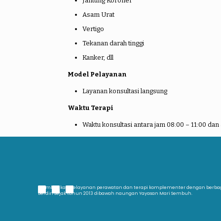
Jantung Koroner
Asam Urat
Vertigo
Tekanan darah tinggi
Kanker, dll
Model Pelayanan
Layanan konsultasi langsung
Waktu Terapi
Waktu konsultasi antara jam 08:00 – 11:00 dan 
Memberikan pelayanan perawatan dan terapi komplementer dengan berb
Berdiri sejak tahun 2013 dibawah naungan Yayasan Mari Sembuh.